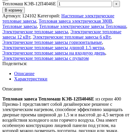
Тепломаш КЭВ-12П4046Е
В корзину
Артикул:
124102
Категорий:
Настенные электрические
тепловые завесы
,
Тепловая завеса электрическая 380В
,
Тепловые завесы
,
Тепловые электрические завесы Тепломаш
,
Электрические тепловые завесы
,
Электрические тепловые
завесы 12 кВт
,
Электрические тепловые завесы 6 кВт
,
Электрические тепловые завесы горизонтальные
,
Электрические тепловые завесы длиной 1.5 метра
,
Электрические тепловые завесы на входную дверь
,
Электрические тепловые завесы с пультом
Поделиться:
Описание
Характеристики
Описание
Тепловая завеса Тепломаш КЭВ-12П4046Е
из серии 400
Призма-1 представляет собой дизайнерское решение с
электрическим нагревом, способное эффективно защищать
дверные проемы шириной до 1,5 м и высотой до 4,5 метров от
воздействия холодного или горячего воздуха. Она имеет
особенную конструкцию лицевой панели под углом, на
которой можно размещать логотипы, рисунки или знаки.