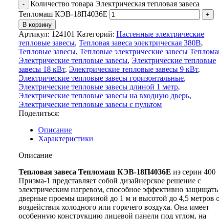
Количество товара Электрическая тепловая завеса
Тепломаш КЭВ-18П4036Е
В корзину
Артикул:
124101
Категорий:
Настенные электрические
тепловые завесы
,
Тепловая завеса электрическая 380В
,
Тепловые завесы
,
Тепловые электрические завесы Теплом
Электрические тепловые завесы
,
Электрические тепловые
завесы 18 кВт
,
Электрические тепловые завесы 9 кВт
,
Электрические тепловые завесы горизонтальные
,
Электрические тепловые завесы длиной 1 метр
,
Электрические тепловые завесы на входную дверь
,
Электрические тепловые завесы с пультом
Поделиться:
Описание
Характеристики
Описание
Тепловая завеса Тепломаш КЭВ-18П4036Е
из серии 400
Призма-1 представляет собой дизайнерское решение с
электрическим нагревом, способное эффективно защищать
дверные проемы шириной до 1 м и высотой до 4,5 метров 
воздействия холодного или горячего воздуха. Она имеет
особенную конструкцию лицевой панели под углом, на