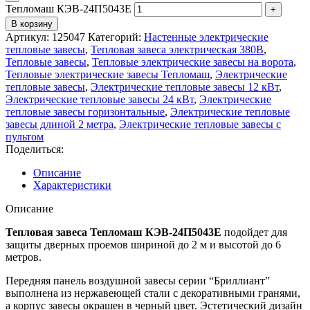
Тепломаш КЭВ-24П5043Е
В корзину
Артикул:
125047
Категорий:
Настенные электрические
тепловые завесы
,
Тепловая завеса электрическая 380В
,
Тепловые завесы
,
Тепловые электрические завесы на ворота
,
Тепловые электрические завесы Тепломаш
,
Электрические
тепловые завесы
,
Электрические тепловые завесы 12 кВт
,
Электрические тепловые завесы 24 кВт
,
Электрические
тепловые завесы горизонтальные
,
Электрические тепловые
завесы длиной 2 метра
,
Электрические тепловые завесы с
пультом
Поделиться:
Описание
Характеристики
Описание
Тепловая завеса Тепломаш КЭВ-24П5043Е
подойдет для
защиты дверных проемов шириной до 2 м и высотой до 6
метров.
Передняя панель воздушной завесы серии “Бриллиант”
выполнена из нержавеющей стали с декоративными гранями,
а корпус завесы окрашен в черный цвет. Эстетический дизайн