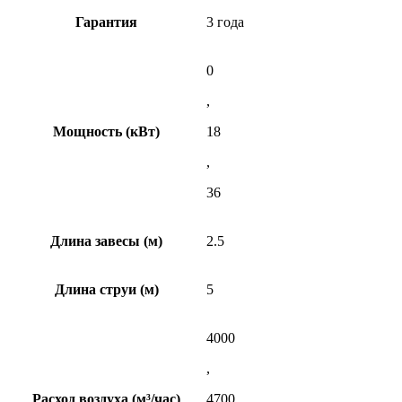
Гарантия
3 года
0
,
Мощность (кВт)
18
,
36
Длина завесы (м)
2.5
Длина струи (м)
5
4000
,
Расход воздуха (м³/час)
4700