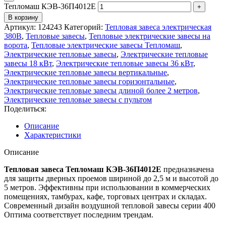
Тепломаш КЭВ-36П4012Е
В корзину
Артикул:
124243
Категорий:
Тепловая завеса электрическая
380В
,
Тепловые завесы
,
Тепловые электрические завесы на
ворота
,
Тепловые электрические завесы Тепломаш
,
Электрические тепловые завесы
,
Электрические тепловые
завесы 18 кВт
,
Электрические тепловые завесы 36 кВт
,
Электрические тепловые завесы вертикальные
,
Электрические тепловые завесы горизонтальные
,
Электрические тепловые завесы длиной более 2 метров
,
Электрические тепловые завесы с пультом
Поделиться:
Описание
Характеристики
Описание
Тепловая завеса Тепломаш КЭВ-36П4012Е
предназначена
для защиты дверных проемов шириной до 2,5 м и высотой до
5 метров. Эффективны при использовании в коммерческих
помещениях, тамбурах, кафе, торговых центрах и складах.
Современный дизайн воздушной тепловой завесы серии 400
Оптима соответствует последним трендам.