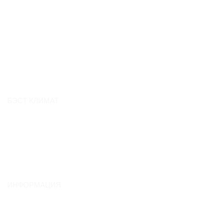
БЭСТ КЛИМАТ
О компании
Контакты
Вакансии
Отзывы
ИНФОРМАЦИЯ
Обмен и возврат
Гарантия