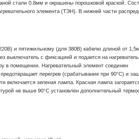
аной стали 0.8мм и окрашены порошковой краской. Сост
агревательного элемента (ТЭН). В нижней части распре
.
220В) и пятижильному (для 380В) кабелю длиной от 1,5м
рез выключатель с фиксацией и подается на нагревател
ру в помещении. Нагревательный элемент соединен
предотвращает перегрев (срабатывание при 90°С) и за
ти включается зеленая лампа. Красная лампа загораетс
атурой не выше 90°С установлен дополнительный термос