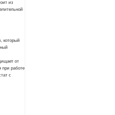
оит из
делительной
, который
ьный
щищает от
я при работе
тат с