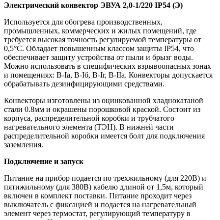
Электрический конвектор ЭВУА 2,0-1/220 IP54 (Э)
Используется для обогрева производственных,
промышленных, коммерческих и жилых помещений, где
требуется высокая точность регулируемой температуры от
0,5°С. Обладает повышенным классом защиты IP54, что
обеспечивает защиту устройства от пыли и брызг воды.
Можно использовать в специфических взрывоопасных зонах
и помещениях: B-Ia, В-Iб, В-Ir, B-IIа. Конвекторы допускается
обрабатывать дезинфицирующими средствами.
Конвекторы изготовлены из оцинкованной хладнокатаной
стали 0.8мм и окрашены порошковой краской. Состоит из
корпуса, распределительной коробки и трубчатого
нагревательного элемента (ТЭН). В нижней части
распределительной коробки имеется болт для подключения
заземления.
Подключение и запуск
Питание на прибор подается по трехжильному (для 220В) и
пятижильному (для 380В) кабелю длиной от 1,5м, который
включен в комплект поставки. Питание проходит через
выключатель с фиксацией и подается на нагревательный
элемент через термостат, регулирующий температуру в