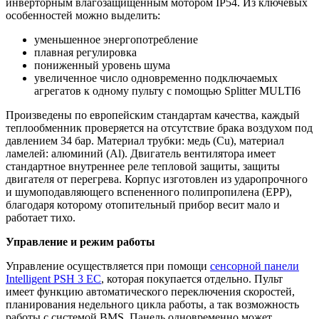
инверторным влагозащищенным мотором IP54. Из ключевых
особенностей можно выделить:
уменьшенное энергопотребление
плавная регулировка
пониженный уровень шума
увеличенное число одновременно подключаемых
агрегатов к одному пульту с помощью Splitter MULTI6
Произведены по европейским стандартам качества, каждый
теплообменник проверяется на отсутствие брака воздухом под
давлением 34 бар. Материал трубки: медь (Cu), материал
ламелей: алюминий (Al). Двигатель вентилятора имеет
стандартное внутреннее реле тепловой защиты, защиты
двигателя от перегрева. Корпус изготовлен из ударопрочного
и шумоподавляющего вспененного полипропилена (EPP),
благодаря которому отопительный прибор весит мало и
работает тихо.
Управление и режим работы
Управление осуществляется при помощи
сенсорной панели
Intelligent PSH 3 ЕC
, которая покупается отдельно. Пульт
имеет функцию автоматического переключения скоростей,
планирования недельного цикла работы, а так возможность
работы с системой BMS. Панель одновременно может