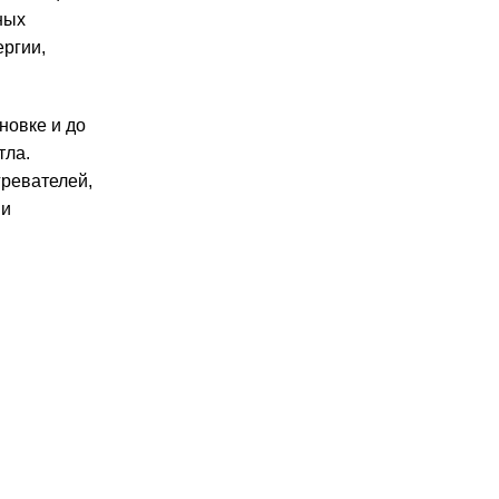
ных
ргии,
новке и до
тла.
гревателей,
 и