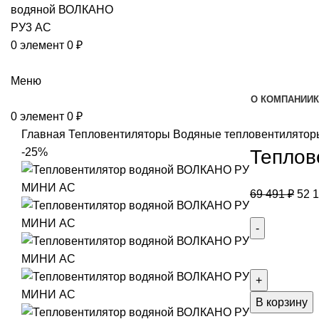
0
элемент
0
₽
Каталог
Меню
О КОМПАНИИ
0
элемент
0
₽
Главная
Тепловентиляторы
Водяные тепловентилято
-25%
Теплов
69 491
₽
52 
В корзину