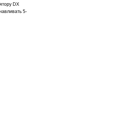
лятору DX
навливать 5-