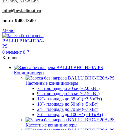
+7 (965) 333-87-63
info@best-climat.ru
пн-пт 9:00-18:00
Меню
0
элемент
0
₽
Каталог
Кондиционеры
Настенные кондиционеры
7″- площадь до 20 м² (~2,0 кВт)
9″- площадь до 25 м² (~2,5 кВт)
12″- площадь до 35 м² (~3,5 кВт)
18″- площадь до 50 м² (~5 кВт)
24″- площадь до 70 м² (~7 кВт)
36″- площадь до 100 м² (~10 кВт)
Кассетные кондиционеры