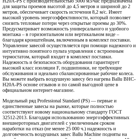
H20A-PS с производительностью 5000 м3/час предназначена
для защиты проемов высотой до 4,5 метров и шириной до 2
метров, обеспечивает скорость истечения 8,2 м/с. Имеет
высокий уровень энергоэффективности, который позволяет
снизить тепловые потери через открытые проемы до 30%.
Предусматривает возможность универсального и удобного
монтажа – в горизонтальном или вертикальном виде –
благодаря кронштейнам, включенным в комплект поставки.
Управление завесой осуществляется при помощи надежного и
интуитивно понятного пульта управления c встроенным
термостатом, который входит в комплект поставки.
Надежность и безопасность оборудования гарантирует
высокий класс изоляции F, подшипники, не требующие
обслуживания и идеально сбалансированные рабочие колеса.
Вы можете выбрать воздушную завесу без нагрева Ballu BHC-
H20A-PS основе отзывов и по самой выгодной цене в
официальном интернет-магазине.
Модельный ряд Professional Standard (PS) — первые и
единственные завесы на рынке, которые полностью
соответствуют новому национальному стандарту ГОСТ
32512-2013. Благодаря использованию энергоэффективных
внешнероторных двигателей с увеличенным сроком
наработки на отказ (не менее 25 000 ч.) надежность и
долговечность воздушных завес Ballu Machine подняты на