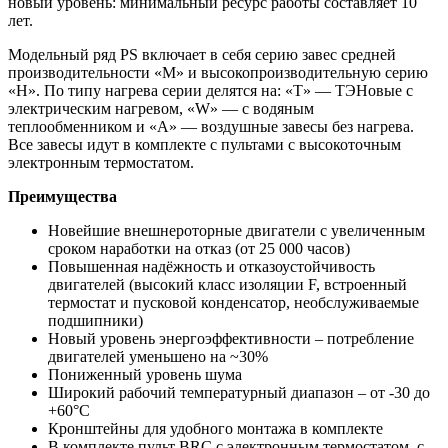
новый уровень: минимальный ресурс работы составляет 10
лет.
Модельный ряд PS включает в себя серию завес средней
производительности «M» и высокопроизводительную серию
«H». По типу нагрева серии делятся на: «T» — ТЭНовые с
электрическим нагревом, «W» — с водяным
теплообменником и «А» — воздушные завесы без нагрева.
Все завесы идут в комплекте с пультами с высокоточным
электронным термостатом.
Преимущества
Новейшие внешнероторные двигатели с увеличенным
сроком наработки на отказ (от 25 000 часов)
Повышенная надёжность и отказоустойчивость
двигателей (высокий класс изоляции F, встроенный
термостат и пусковой конденсатор, необслуживаемые
подшипники)
Новый уровень энергоэффективности – потребление
двигателей уменьшено на ~30%
Пониженный уровень шума
Широкий рабочий температурный диапазон – от -30 до
+60°С
Кронштейны для удобного монтажа в комплекте
В комплекте пульт BRC с электронным термостатом, с