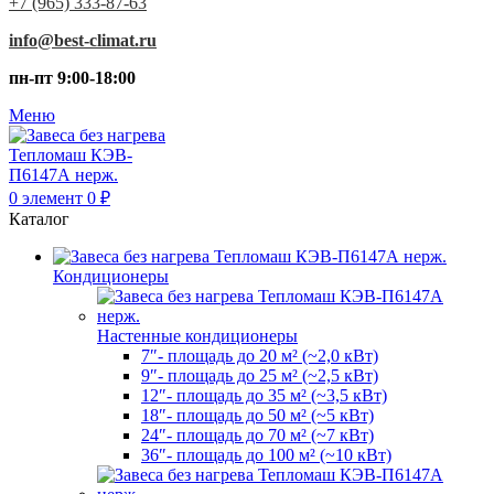
+7 (965) 333-87-63
info@best-climat.ru
пн-пт 9:00-18:00
Меню
0
элемент
0
₽
Каталог
Кондиционеры
Настенные кондиционеры
7″- площадь до 20 м² (~2,0 кВт)
9″- площадь до 25 м² (~2,5 кВт)
12″- площадь до 35 м² (~3,5 кВт)
18″- площадь до 50 м² (~5 кВт)
24″- площадь до 70 м² (~7 кВт)
36″- площадь до 100 м² (~10 кВт)