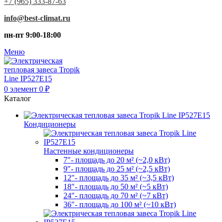
+7 (965) 333-87-63
info@best-climat.ru
пн-пт 9:00-18:00
Меню
0
элемент
0
₽
Каталог
Кондиционеры
Настенные кондиционеры
7″- площадь до 20 м² (~2,0 кВт)
9″- площадь до 25 м² (~2,5 кВт)
12″- площадь до 35 м² (~3,5 кВт)
18″- площадь до 50 м² (~5 кВт)
24″- площадь до 70 м² (~7 кВт)
36″- площадь до 100 м² (~10 кВт)