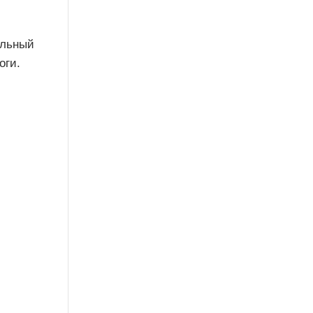
ельный
оги.