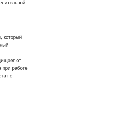
делительной
, который
ьный
щищает от
я при работе
тат с