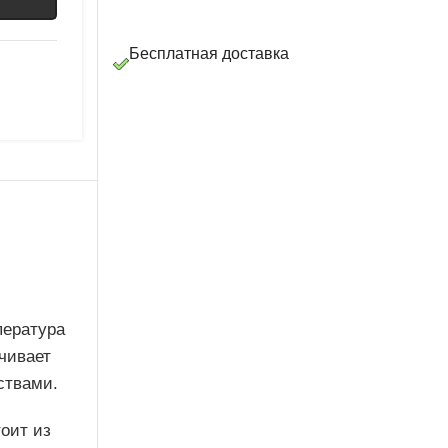
Бесплатная доставка
пература
чивает
ствами.
оит из