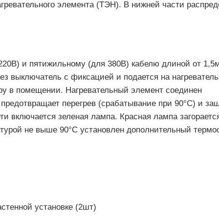
агревательного элемента (ТЭН). В нижней части распре
.
220В) и пятижильному (для 380В) кабелю длиной от 1,5м
рез выключатель с фиксацией и подается на нагревател
ру в помещении. Нагревательный элемент соединен
предотвращает перегрев (срабатывание при 90°С) и за
ти включается зеленая лампа. Красная лампа загораетс
атурой не выше 90°С установлен дополнительный термос
стенной установке (2шт)