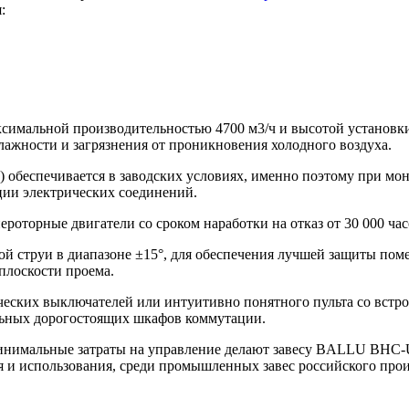
:
мальной производительностью 4700 м3/ч и высотой установки 
ажности и загрязнения от проникновения холодного воздуха.
 обеспечивается в заводских условиях, именно поэтому при мон
ции электрических соединений.
оторные двигатели со сроком наработки на отказ от 30 000 час
ой струи в диапазоне ±15°, для обеспечения лучшей защиты по
плоскости проема.
ческих выключателей или интуитивно понятного пульта со вст
льных дорогостоящих шкафов коммутации.
 минимальные затраты на управление делают завесу BALLU BHC
 и использования, среди промышленных завес российского прои