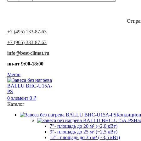
Отпра
+7 (495) 133-87-63
+7 (965) 333-87-63
info@best-climat.ru
пн-пт 9:00-18:00
Меню
0
элемент
0
₽
Каталог
Кондицио
На
7″- площадь до 20 м² (~2,0 кВт)
9″- площадь до 25 м² (~2,5 кВт)
12″- площадь до 35 м² (~3,5 кВт)