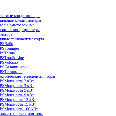
ссетные кондиционеры
нальные кондиционеры
польно-потолочные
лонные кондиционеры
иляторы
дяные тепловентиляторы
Ballu
Sonniger
Terma
Tropik Line
Volcano
Калашников
Тепломаш
ектрические тепловентиляторы
Мощность 2 кВт
Мощность 3 кВт
Мощность 5 кВт
Мощность 9 кВт
Мощность 12 кВт
Мощность 15 кВт
Мощность 100 кВт
зовые тепловентиляторы