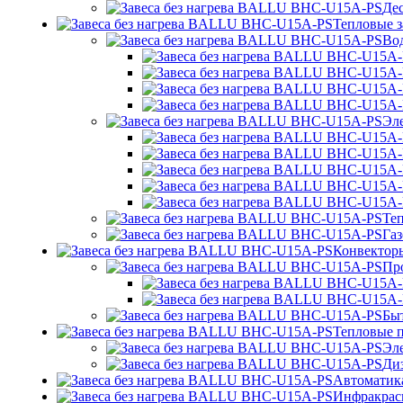
Де
Тепловые з
Во
Эл
Теп
Газ
Конвектор
Пр
Бы
Тепловые 
Эл
Ди
Автоматик
Инфракрас