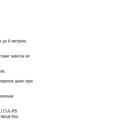
до 6 метров,
таже завесы не
ов.
мещения даже при
роенным
-U15A-PS
зводства.