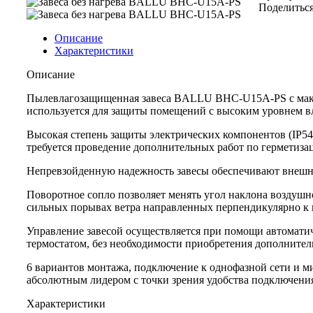
Поделиться
Описание
Характеристики
Описание
Пылевлагозащищенная завеса BALLU BHC-U15A-PS c макси
используется для защиты помещений с высоким уровнем вл
Высокая степень защиты электрических компонентов (IP54)
требуется проведение дополнительных работ по герметиза
Непревзойденную надежность завесы обеспечивают внешнер
Поворотное сопло позволяет менять угол наклона воздушн
сильных порывах ветра направленных перпендикулярно к 
Управление завесой осуществляется при помощи автомати
термостатом, без необходимости приобретения дополните
6 вариантов монтажа, подключение к однофазной сети и
абсолютным лидером с точки зрения удобства подключения
Характеристики