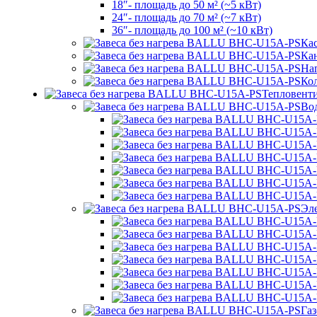
18″- площадь до 50 м² (~5 кВт)
24″- площадь до 70 м² (~7 кВт)
36″- площадь до 100 м² (~10 кВт)
Ка
Ка
На
Ко
Тепловент
Во
Эл
Га