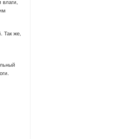
 влаги,
ким
. Так же,
ельный
оги.