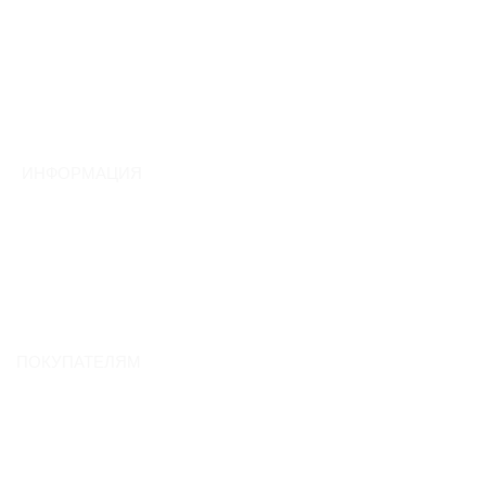
О компании
Контакты
Вакансии
Отзывы
ИНФОРМАЦИЯ
Обмен и возврат
Гарантия
Полезные статьи
Новости
ПОКУПАТЕЛЯМ
Подбор тепловентилятора
Акции и скидки
Доставка