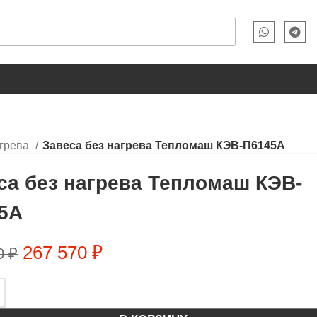
Ы
ДОСТАВКА
ОПЛАТА
ОБМЕН И ВОЗВРАТ
ПОЛЕЗНЫЕ СТАТЬИ
МОН
агрева
Завеса без нагрева Тепломаш КЭВ-П6145А
са без нагрева Тепломаш КЭВ-
5А
267 570
₽
0
₽